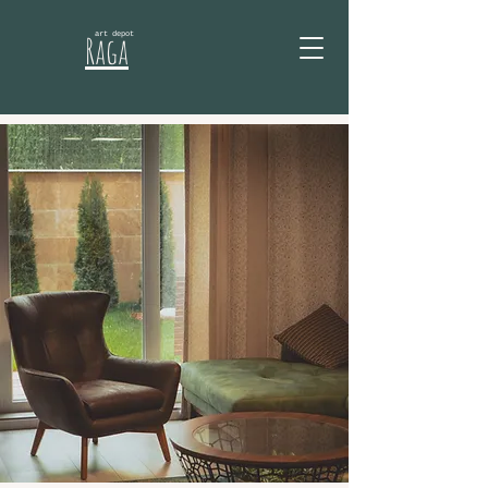
Raga
art depot