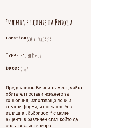
Тишина в полите на Витоша
Sofia, Bulgaria
Location
:
Частен Имот
Type:
Date:
2023
Представяме Ви апартамент, чийто
обитател постави искането за
концепция, използваща ясни и
семпли форми, и послание без
излишна „бъбривост“ с малки
акценти в различен стил, който да
обогатява интериора.